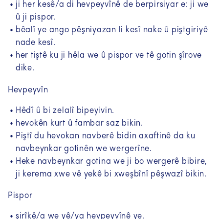
ji her kesê/a di hevpeyvînê de berpirsiyar e: ji we
û ji pispor.
bêalî ye ango pêşniyazan li kesî nake û piştgiriyê
nade kesî.
her tiştê ku ji hêla we û pispor ve tê gotin şîrove
Information in your language
dike.
Hevpeyvîn
معلومات به زبان دری
(Dari / Farsi
(FA))
Hêdî û bi zelalî bipeyivin.
معلومات په پښتو
(Paschtu (PS))
hevokên kurt û fambar saz bikin.
Piştî du hevokan navberê bidin axaftinê da ku
Informacije na srpskom, latinica
navbeynkar gotinên we wergerîne.
(Serbisch (SR/BO))
Heke navbeynkar gotina we ji bo wergerê bibire,
ji kerema xwe vê yekê bi xweşbînî pêşwazî bikin.
Информације на Српском
(Ћирилица)
(Serbisch - kyrillisch (SR
- CYRL))
Pispor
Macluumaad ku qoran Af-Soomaali
şirîkê/a we yê/ya hevpeyvînê ye.