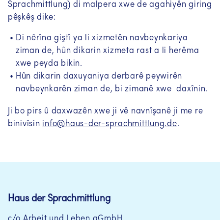
Sprachmittlung) di malpera xwe de agahiyên giring
pêşkêş dike:
Di nêrîna giştî ya li xizmetên navbeynkariya
ziman de, hûn dikarin xizmeta rast a li herêma
xwe peyda bikin.
Hûn dikarin daxuyaniya derbarê peywirên
navbeynkarên ziman de, bi zimanê xwe daxînin.
Ji bo pirs û daxwazên xwe ji vê navnîşanê ji me re
binivîsin
info@haus-der-sprachmittlung.de
.
Haus der Sprachmittlung
c/o Arbeit und Leben gGmbH