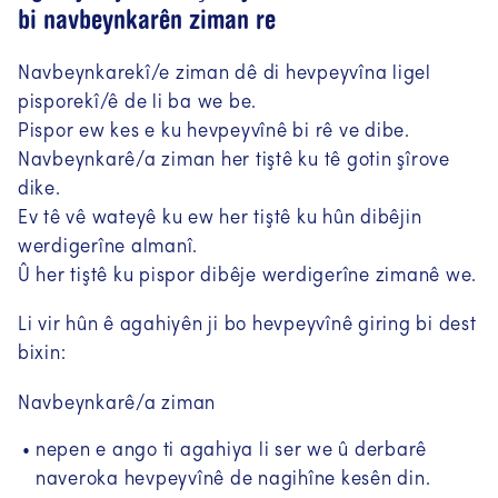
bi navbeynkarên ziman re
Navbeynkarekî/e ziman dê di hevpeyvîna ligel
pisporekî/ê de li ba we be.
Pispor ew kes e ku hevpeyvînê bi rê ve dibe.
Navbeynkarê/a ziman her tiştê ku tê gotin şîrove
dike.
Ev tê vê wateyê ku ew her tiştê ku hûn dibêjin
werdigerîne almanî.
Û her tiştê ku pispor dibêje werdigerîne zimanê we.
Li vir hûn ê agahiyên ji bo hevpeyvînê giring bi dest
bixin:
Navbeynkarê/a ziman
nepen e ango ti agahiya li ser we û derbarê
naveroka hevpeyvînê de nagihîne kesên din.