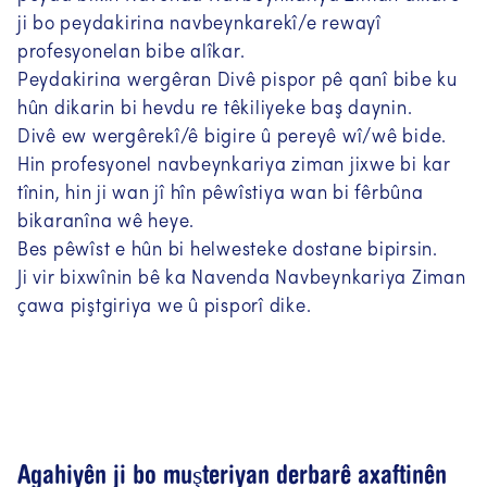
ji bo peydakirina navbeynkarekî/e rewayî
profesyonelan bibe alîkar.
Peydakirina wergêran Divê pispor pê qanî bibe ku
hûn dikarin bi hevdu re têkiliyeke baş daynin.
Divê ew wergêrekî/ê bigire û pereyê wî/wê bide.
Hin profesyonel navbeynkariya ziman jixwe bi kar
tînin, hin ji wan jî hîn pêwîstiya wan bi fêrbûna
bikaranîna wê heye.
Bes pêwîst e hûn bi helwesteke dostane bipirsin.
Ji vir bixwînin bê ka Navenda Navbeynkariya Ziman
çawa piştgiriya we û pisporî dike.
Agahiyên ji bo muşteriyan derbarê axaftinên