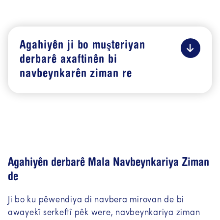
معلومات باللغة العربية
(Arabisch
(AR))
Agahiyên ji bo muşteriyan
Informacije na hrvatskom jeziku
derbarê axaftinên bi
(Kroatisch (HR))
navbeynkarên ziman re
Agahiyên derbarê Mala Navbeynkariya Ziman
de
Ji bo ku pêwendiya di navbera mirovan de bi
awayekî serkeftî pêk were, navbeynkariya ziman