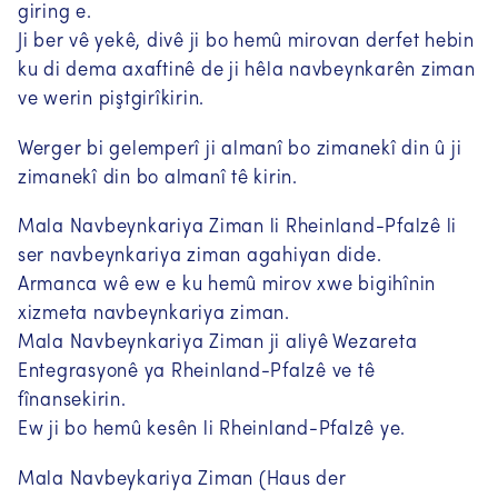
giring e.
Ji ber vê yekê, divê ji bo hemû mirovan derfet hebin
ku di dema axaftinê de ji hêla navbeynkarên ziman
ve werin piştgirîkirin.
Werger bi gelemperî ji almanî bo zimanekî din û ji
zimanekî din bo almanî tê kirin.
Mala Navbeynkariya Ziman li Rheinland-Pfalzê li
ser navbeynkariya ziman agahiyan dide.
Armanca wê ew e ku hemû mirov xwe bigihînin
xizmeta navbeynkariya ziman.
Mala Navbeynkariya Ziman ji aliyê Wezareta
Entegrasyonê ya Rheinland-Pfalzê ve tê
fînansekirin.
Ew ji bo hemû kesên li Rheinland-Pfalzê ye.
Mala Navbeykariya Ziman (Haus der