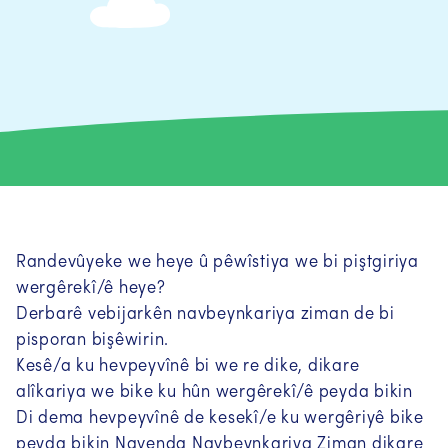
Randevûyeke we heye û pêwîstiya we bi piştgiriya
wergêrekî/ê heye?
Derbarê vebijarkên navbeynkariya ziman de bi
pisporan bişêwirin.
Kesê/a ku hevpeyvînê bi we re dike, dikare
alîkariya we bike ku hûn wergêrekî/ê peyda bikin
Di dema hevpeyvînê de kesekî/e ku wergêriyê bike
peyda bikin Navenda Navbeynkariya Ziman dikare