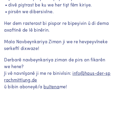
(Somali (SO))
divê piştrast be ku we her tişt fêm kiriye.
pirsên we dibersivîne.
ሓበሬታ ብትግርኛ
(Tigrinya (TI))
Her dem rasterast bi pispor re bipeyivin û di dema
Информация на русском языке
(Russisch (RU))
axaftinê de lê binêrin.
Türkçe bilgi
(Türkisch (TR))
Mala Navbeynkariya Ziman ji we re hevpeyvîneke
serkeftî dixwaze!
زانیاری بە زمانی کوردی سۆرانی
(Kurdisch - Sorani (KU))
Derbarê navbeynkariya ziman de pirs an fikarên
we hene?
Agahî bi kurdî-kurmancî
(Kurmanji
(Kurdisch - KMR))
Ji vê navnîşanê ji me re binivîsin:
info@haus-der-sp
rachmittlung.de
Information in English
(Englisch (EN))
û bibin aboneyê/a
bultena
me!
Informations en français
(Französisch
(FR))
Інформація українською мовою
(Ukrainisch (UK))