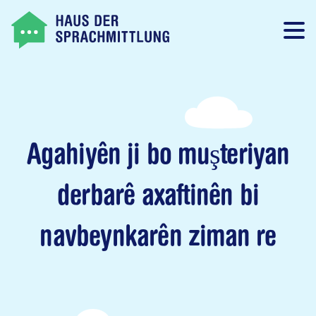
Agahiyên ji bo muşteriyan
derbarê axaftinên bi
navbeynkarên ziman re