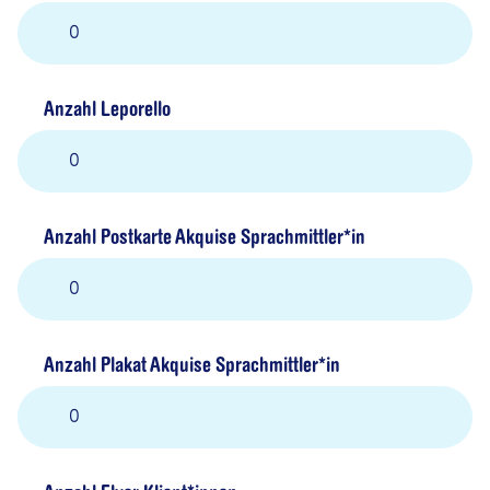
معلومات په پښتو
(Paschtu (PS))
Informacije na srpskom, latinica
(Serbisch (SR/BO))
Anzahl Leporello
Информације на Српском
(Ћирилица)
(Serbisch - kyrillisch (SR
- CYRL))
Macluumaad ku qoran Af-Soomaali
(Somali (SO))
Anzahl Postkarte Akquise Sprachmittler*in
ሓበሬታ ብትግርኛ
(Tigrinya (TI))
Информация на русском языке
(Russisch (RU))
Anzahl Plakat Akquise Sprachmittler*in
Türkçe bilgi
(Türkisch (TR))
زانیاری بە زمانی کوردی سۆرانی
(Kurdisch - Sorani (KU))