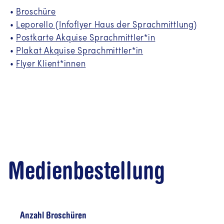
Broschüre
Leporello (Infoflyer Haus der Sprachmittlung)
Postkarte Akquise Sprachmittler*in
Plakat Akquise Sprachmittler*in
Flyer Klient*innen
Information in your language
Medienbestellung
معلومات به زبان دری
(Dari / Farsi
(FA))
Anzahl Broschüren