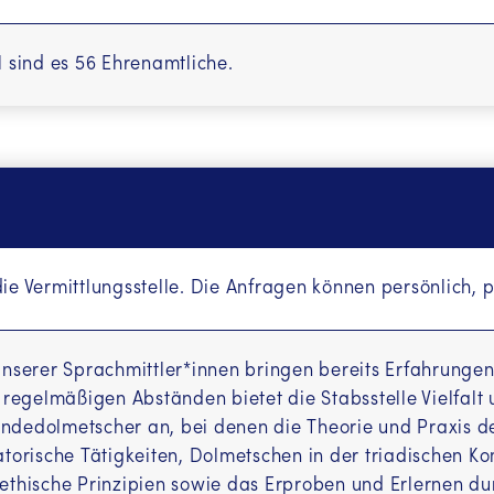
معلومات به 
(Dari / Farsi (FA))
l sind es 56 Ehrenamtliche.
معلومات
(Paschtu (PS))
e na srpskom, latinica
(Serbisch (SR/BO))
ције на Српском (Ћирилица)
(Serbisch - kyrillisch
d ku qoran Af-Soomaali
(Somali (SO))
ie Vermittlungsstelle. Die Anfragen können persönlich, p
ትግርኛ
(Tigrinya (TI))
ция на русском языке
(Russisch (RU))
unserer Sprachmittler*innen bringen bereits Erfahrunge
n regelmäßigen Abständen bietet die Stabsstelle Vielfal
gi
(Türkisch (TR))
dedolmetscher an, bei denen die Theorie und Praxis de
زانیاری بە زمانی کورد
(Kurdisch - Sorani (KU))
atorische Tätigkeiten, Dolmetschen in der triadischen
ethische Prinzipien sowie das Erproben und Erlernen d