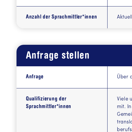
زبان دری
Anzahl der Sprachmittler*innen
Aktuel
 په پښتو
Informacij
Информа
Anfrage stellen
CYRL))
Macluumaa
Anfrage
Über d
ሓበሬታ ብ
Информа
Qualifizierung der
Viele 
Sprachmittler*innen
mit. I
Türkçe bil
Gemein
ی سۆرانی
transl
berufs