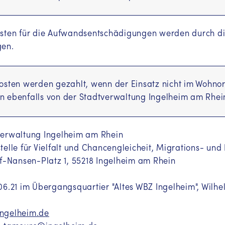
kurdî-kurmancî
(Kurmanji (Kurdisch - KMR))
n in English
(Englisch (EN))
osten für die Aufwandsentschädigungen werden durch d
ns en français
(Französisch (FR))
gen.
ція українською мовою
(Ukrainisch (UK))
osten werden gezahlt, wenn der Einsatz nicht im Wohnort
معلومات باللغ
(Arabisch (AR))
n ebenfalls von der Stadtverwaltung Ingelheim am Rhe
je na hrvatskom jeziku
(Kroatisch (HR))
verwaltung Ingelheim am Rhein
telle für Vielfalt und Chancengleicheit, Migrations- und
of-Nansen-Platz 1, 55218 Ingelheim am Rhein
06.21 im Übergangsquartier "Altes WBZ Ingelheim", Wilh
ngelheim.de