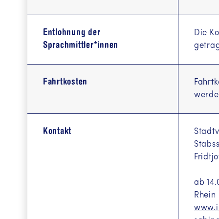
Agahî bi 
Informatio
Entlohnung der
Die K
Informatio
Sprachmittler*innen
getra
Інформа
Fahrtkosten
Fahrtk
ة العربية
werde
Informaci
Kontakt
Stadt
Stabss
Fridtj
ab 14.
Rhein
www.i