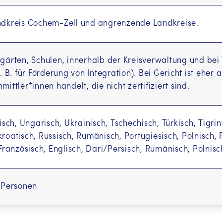
ndkreis Cochem-Zell und angrenzende Landkreise.
gärten, Schulen, innerhalb der Kreisverwaltung und bei
z. B. für Förderung von Integration). Bei Gericht ist ehe
mittler*innen handelt, die nicht zertifiziert sind.
nisch, Ungarisch, Ukrainisch, Tschechisch, Türkisch, Tigri
roatisch, Russisch, Rumänisch, Portugiesisch, Polnisch, Pa
 Französisch, Englisch, Dari/Persisch, Rumänisch, Polnisc
Information in your language
 Personen
معلومات به 
(Dari / Farsi (FA))