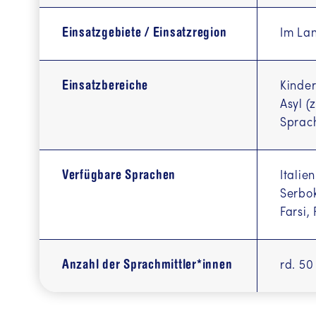
Einsatzgebiete / Einsatzregion
Im La
Einsatzbereiche
Kinder
Asyl (
Sprach
Verfügbare Sprachen
Italie
Serbok
Farsi,
Anzahl der Sprachmittler*innen
rd. 50
زبان دری