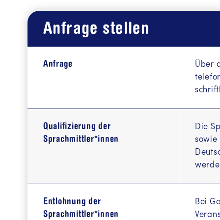
 په پښتو
Anfrage stellen
Informacij
Информа
Anfrage
Über d
CYRL))
telefo
Macluumaa
schrif
ሓበሬታ ብ
Qualifizierung der
Die Sp
Информа
Sprachmittler*innen
sowie 
Deutsc
Türkçe bil
werde
ی سۆرانی
Agahî bi 
Entlohnung der
Bei Ge
Sprachmittler*innen
Verans
Informatio