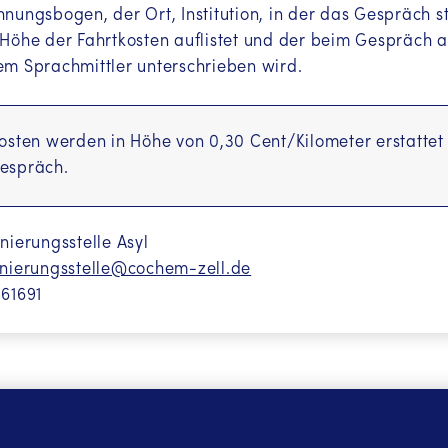
nungsbogen, der Ort, Institution, in der das Gespräch 
ns en français
(Französisch (FR))
Höhe der Fahrtkosten auflistet und der beim Gespräch au
m Sprachmittler unterschrieben wird.
ція українською мовою
(Ukrainisch (UK))
معلومات باللغ
(Arabisch (AR))
osten werden in Höhe von 0,30 Cent/Kilometer erstattet
je na hrvatskom jeziku
(Kroatisch (HR))
espräch.
nierungsstelle Asyl
inierungsstelle@cochem-zell.de
61691