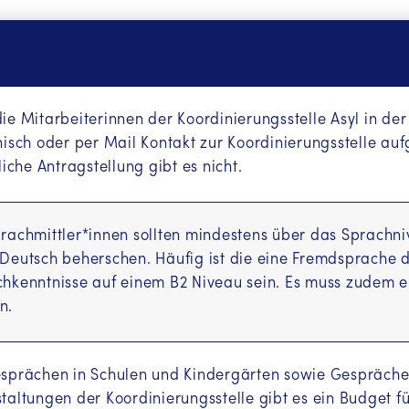
معلومات
(Paschtu (PS))
e na srpskom, latinica
(Serbisch (SR/BO))
ције на Српском (Ћирилица)
(Serbisch - kyrillisch
ie Mitarbeiterinnen der Koordinierungsstelle Asyl in de
nisch oder per Mail Kontakt zur Koordinierungsstelle 
d ku qoran Af-Soomaali
(Somali (SO))
tliche Antragstellung gibt es nicht.
ትግርኛ
(Tigrinya (TI))
rachmittler*innen sollten mindestens über das Sprachn
ция на русском языке
(Russisch (RU))
Deutsch beherschen. Häufig ist die eine Fremdsprache
hkenntnisse auf einem B2 Niveau sein. Es muss zudem e
gi
(Türkisch (TR))
n.
زانیاری بە زمانی کورد
(Kurdisch - Sorani (KU))
kurdî-kurmancî
(Kurmanji (Kurdisch - KMR))
sprächen in Schulen und Kindergärten sowie Gespräche
taltungen der Koordinierungsstelle gibt es ein Budget f
n in English
(Englisch (EN))