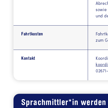
Abrech
Informatio
sowie 
und de
Інформа
ة العربية
Fahrtkosten
Fahrtk
Informaci
zum G
Kontakt
Koordi
koord
02671-
Sprachmittler*in werden